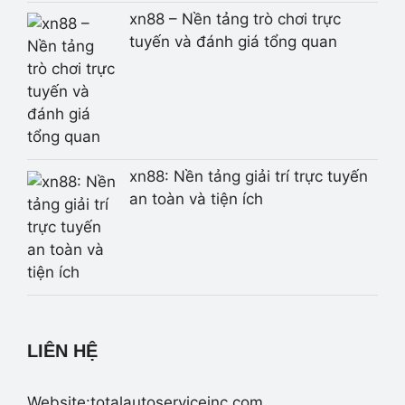
xn88 – Nền tảng trò chơi trực
tuyến và đánh giá tổng quan
xn88: Nền tảng giải trí trực tuyến
an toàn và tiện ích
LIÊN HỆ
Website:totalautoserviceinc.com