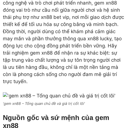
công nghệ và trò chơi phát triển nhanh, gem xn88
đóng vai trò như cầu nối giữa người chơi và hệ sinh
thái phụ trợ như xn88 bet vip, nơi mỗi giao dịch được
thiết kế để tối ưu hóa sự công bằng và minh bạch.
Đồng thời, người dùng có thể khám phá cảm giác
may mắn và phần thưởng thông qua xn88 lucky, tạo
động lực cho cộng đồng phát triển bền vững. Hãy
trải nghiệm gem xn88 để nhận ra sự khác biệt: sự
tập trung vào chất lượng và sự tôn trọng người chơi
là ưu tiên hàng đầu, không chỉ là một nền tảng mà
còn là phong cách sống cho người đam mê giải trí
trực tuyến.
'gem xn88 – Tổng quan chủ đề và giá trị cốt lõi'
Nguồn gốc và sứ mệnh của gem
xn88