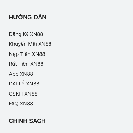
HƯỚNG DẪN
Đăng Ký XN88
Khuyến Mãi XN88
Nạp Tiền XN88
Rút Tiền XN88
App XN88
ĐẠI LÝ XN88
CSKH XN88
FAQ XN88
CHÍNH SÁCH