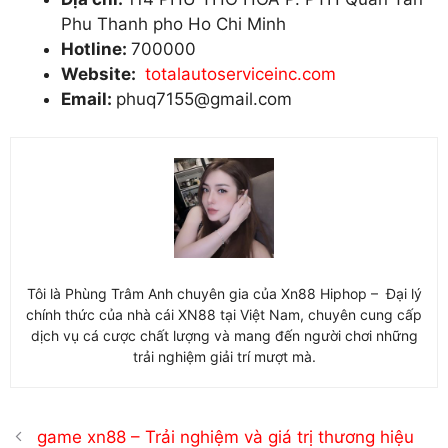
Phu Thanh pho Ho Chi Minh
Hotline:
700000
Website:
totalautoserviceinc.com
Email:
phuq7155@gmail.com
Tôi là Phùng Trâm Anh chuyên gia của Xn88 Hiphop – Đại lý
chính thức của nhà cái XN88 tại Việt Nam, chuyên cung cấp
dịch vụ cá cược chất lượng và mang đến người chơi những
trải nghiệm giải trí mượt mà.
game xn88 – Trải nghiệm và giá trị thương hiệu