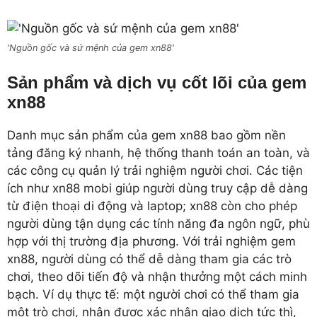
'Nguồn gốc và sứ mệnh của gem xn88'
Sản phẩm và dịch vụ cốt lõi của gem
xn88
Danh mục sản phẩm của gem xn88 bao gồm nền
tảng đăng ký nhanh, hệ thống thanh toán an toàn, và
các công cụ quản lý trải nghiệm người chơi. Các tiện
ích như xn88 mobi giúp người dùng truy cập dễ dàng
từ điện thoại di động và laptop; xn88 còn cho phép
người dùng tận dụng các tính năng đa ngôn ngữ, phù
hợp với thị trường địa phương. Với trải nghiệm gem
xn88, người dùng có thể dễ dàng tham gia các trò
chơi, theo dõi tiến độ và nhận thưởng một cách minh
bạch. Ví dụ thực tế: một người chơi có thể tham gia
một trò chơi, nhận được xác nhận giao dịch tức thì,