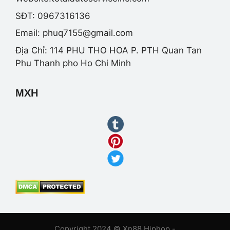
SĐT: 0967316136
Email:
phuq7155@gmail.com
Địa Chỉ: 114 PHU THO HOA P. PTH Quan Tan
Phu Thanh pho Ho Chi Minh
MXH
Copyright 2024 © Xn88 Hiphop -