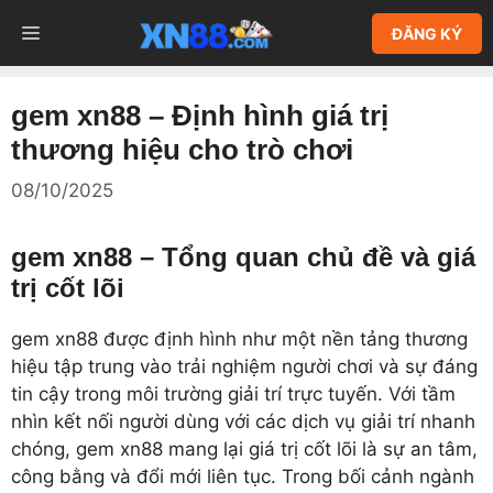
Chuyển
MENU
ĐĂNG KÝ
đến
nội
dung
gem xn88 – Định hình giá trị
thương hiệu cho trò chơi
08/10/2025
gem xn88 – Tổng quan chủ đề và giá
trị cốt lõi
gem xn88 được định hình như một nền tảng thương
hiệu tập trung vào trải nghiệm người chơi và sự đáng
tin cậy trong môi trường giải trí trực tuyến. Với tầm
nhìn kết nối người dùng với các dịch vụ giải trí nhanh
chóng, gem xn88 mang lại giá trị cốt lõi là sự an tâm,
công bằng và đổi mới liên tục. Trong bối cảnh ngành