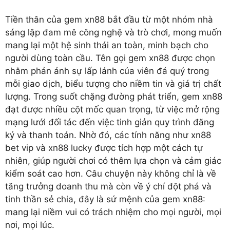
Tiền thân của gem xn88 bắt đầu từ một nhóm nhà
sáng lập đam mê công nghệ và trò chơi, mong muốn
mang lại một hệ sinh thái an toàn, minh bạch cho
người dùng toàn cầu. Tên gọi gem xn88 được chọn
nhằm phản ánh sự lấp lánh của viên đá quý trong
mỗi giao dịch, biểu tượng cho niềm tin và giá trị chất
lượng. Trong suốt chặng đường phát triển, gem xn88
đạt được nhiều cột mốc quan trọng, từ việc mở rộng
mạng lưới đối tác đến việc tinh giản quy trình đăng
ký và thanh toán. Nhờ đó, các tính năng như xn88
bet vip và xn88 lucky được tích hợp một cách tự
nhiên, giúp người chơi có thêm lựa chọn và cảm giác
kiểm soát cao hơn. Câu chuyện này không chỉ là về
tăng trưởng doanh thu mà còn về ý chí đột phá và
tinh thần sẻ chia, đây là sứ mệnh của gem xn88:
mang lại niềm vui có trách nhiệm cho mọi người, mọi
nơi, mọi lúc.