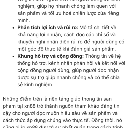
nghiệm, giúp họ nhanh chóng làm quen với
sản phẩm và tối ưu hoá chiến lược của riêng
mình.
Phân tích lợi ích và rủi ro:
Mô tả chi tiết về
khả năng lợi nhuận, cách đọc các chỉ số và
khuyến nghị nhận diện rủi ro để người dùng có
một góc độ thực tế khi đánh giá sản phẩm.
Khung hỗ trợ và cộng đồng:
Thông tin về hệ
thống hỗ trợ, kênh nhận phản hồi và kết nối với
cộng đồng người dùng, giúp người đọc nhận
được sự trợ giúp nhanh chóng và có thể chia
sẻ kinh nghiệm.
Những điểm trên là nền tảng giúp thong tin san
pham tại xn88 trở thành nguồn tham khảo đáng tin
cậy cho người đọc muốn hiểu sâu về sản phẩm và
cách thức áp dụng chúng vào thực tế. Đồng thời, nó
cũng giúp xn88 duy trì sự nhất quán trong cách trình