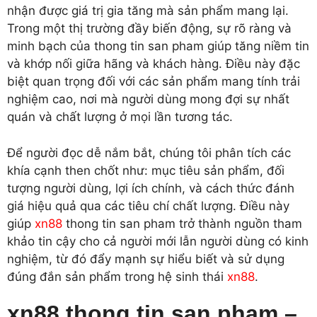
nhận được giá trị gia tăng mà sản phẩm mang lại.
Trong một thị trường đầy biến động, sự rõ ràng và
minh bạch của thong tin san pham giúp tăng niềm tin
và khớp nối giữa hãng và khách hàng. Điều này đặc
biệt quan trọng đối với các sản phẩm mang tính trải
nghiệm cao, nơi mà người dùng mong đợi sự nhất
quán và chất lượng ở mọi lần tương tác.
Để người đọc dễ nắm bắt, chúng tôi phân tích các
khía cạnh then chốt như: mục tiêu sản phẩm, đối
tượng người dùng, lợi ích chính, và cách thức đánh
giá hiệu quả qua các tiêu chí chất lượng. Điều này
giúp
xn88
thong tin san pham trở thành nguồn tham
khảo tin cậy cho cả người mới lẫn người dùng có kinh
nghiệm, từ đó đẩy mạnh sự hiểu biết và sử dụng
đúng đắn sản phẩm trong hệ sinh thái
xn88
.
xn88 thong tin san pham –