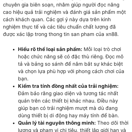
chuyên gia biên soạn, nhằm giúp người đọc nâng
cao hiệu quả trải nghiệm và đánh giá sản phẩm một
cách khách quan. Các gợi ý này dựa trên kinh
nghiệm thực tế và các tiêu chuẩn chất lượng đã
được xác lập trong thong tin san pham của xn88.
Hiểu rõ thể loại sản phẩm:
Mỗi loại trò chơi
hoặc chức năng sẽ có đặc thù riêng. Đọc mô
tả và bảng so sánh để nắm bắt sự khác biệt
và chọn lựa phù hợp với phong cách chơi của
bạn.
Kiểm tra tính đồng nhất của trải nghiệm:
Đảm bảo rằng giao diện và tương tác nhất
quán trên các thiết bị khác nhau. Điều này
giúp bạn có trải nghiệm mượt mà dù đang
dùng thiết bị di động hay máy tính để bàn.
Quản lý tài nguyên thông minh:
Theo dõi thời
lượng và phạm vi chi tiêu, thiết lập giới hạn và