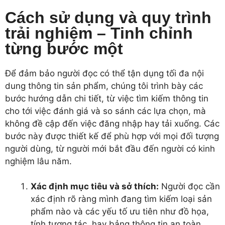
Cách sử dụng và quy trình
trải nghiệm – Tinh chỉnh
từng bước một
Để đảm bảo người đọc có thể tận dụng tối đa nội
dung thông tin sản phẩm, chúng tôi trình bày các
bước hướng dẫn chi tiết, từ việc tìm kiếm thông tin
cho tới việc đánh giá và so sánh các lựa chọn, mà
không đề cập đến việc đăng nhập hay tải xuống. Các
bước này được thiết kế để phù hợp với mọi đối tượng
người dùng, từ người mới bắt đầu đến người có kinh
nghiệm lâu năm.
Xác định mục tiêu và sở thích:
Người đọc cần
xác định rõ ràng mình đang tìm kiếm loại sản
phẩm nào và các yếu tố ưu tiên như đồ họa,
tính tương tác, hay bảng thông tin an toàn.