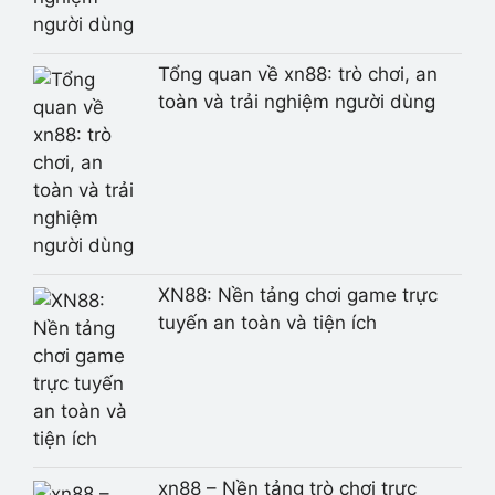
Tổng quan về xn88: trò chơi, an
toàn và trải nghiệm người dùng
XN88: Nền tảng chơi game trực
tuyến an toàn và tiện ích
xn88 – Nền tảng trò chơi trực