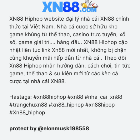
XN88 Hiphop website đại lý nhà cái XN88 chính
thức tại Việt Nam. Nhà cá cược sở hữu kho
game khủng từ thể thao, casino trực tuyến, xổ
số, game giải trí,… hàng đầu. XN88 Hiphop cập
nhật liên tục link Xn88 mới nhất, không bị chặn
cùng khuyến mãi hấp dẫn từ nhà cái. Theo dõi
Xn88 Hiphop nhận hướng dẫn, cách chơi, tin tức
game, thể thao & sự kiện mới từ các kèo cá
cược tại nhà cái XN88.
Hastags: #xn88hiphop #xn88 #nha_cai_xn88
#trangchuxn88 #xn88_hiphop #xn88hipop
#Xn88_hiphop
protect by @elonmusk198558