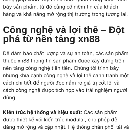
bày sản phẩm, từ đó củng cố niềm tin của khách
hàng và khả năng mở rộng thị trường trong tương lai.
Công nghệ và lợi thế – Đột
phá từ nền tảng xn88
Để đảm bảo chất lượng và sự an toàn, các sản phẩm
thuộc xn88 thong tin san pham được xây dựng trên
nền tảng công nghệ tiên tiến. Chúng tôi trình bày
những khía cạnh công nghệ và lợi thế cạnh tranh một
cách chi tiết để người đọc nắm rõ giá trị cốt lõi và
cách công nghệ được tích hợp vào trải nghiệm người
dùng.
Kiến trúc hệ thống và hiệu suất
: Các sản phẩm
được thiết kế với kiến trúc modular, cho phép dễ
dàng mở rộng và cập nhật. Hệ thống phân phối tải và