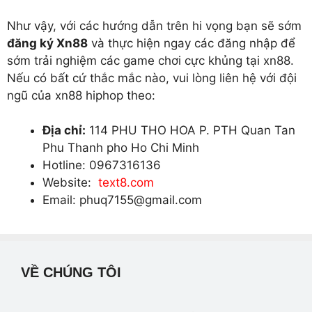
Như vậy, với các hướng dẫn trên hi vọng bạn sẽ sớm
đăng ký Xn88
và thực hiện ngay các đăng nhập để
sớm trải nghiệm các game chơi cực khủng tại xn88.
Nếu có bất cứ thắc mắc nào, vui lòng liên hệ với đội
ngũ của xn88 hiphop theo:
Địa chỉ:
114 PHU THO HOA P. PTH Quan Tan
Phu Thanh pho Ho Chi Minh
Hotline: 0967316136
Website:
text8.com
Email:
phuq7155@gmail.com
VỀ CHÚNG TÔI