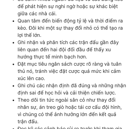
để phát hiện sự nghi ngờ hoặc sự khác biệt
giữa các nhà cái.
Quan tâm đến biến động tỷ lệ và thời điểm ra
kèo. Đôi khi một sự thay đổi nhỏ có thể tạo ra
lợi thế lớn.
Ghi nhận và phân tích các trận đấu gần đây
liên quan đến hai đội đối đầu để thấy xu
hướng thực tế minh bạch hơn.
Đặt mục tiêu ngân sách cược rõ ràng và tuân
thủ nó, tránh việc đặt cược quá mức khi cảm
xúc lên cao.
Ghi chú các nhận định đã đúng và những nhận
định sai để học hỏi và cải thiện chiến lược.
Theo dõi tin tức ngoài sân cỏ như thay đổi
nhân sự, án treo giò hoặc tái cơ cấu đội hình,
vì chúng có thể ảnh hưởng lớn đến kết quả
trận đấu.
Đọc kỹ các cảnh báo rủi ro trước khi tham gia