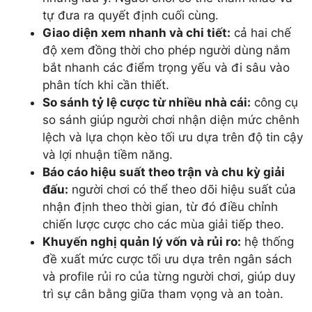
tự đưa ra quyết định cuối cùng.
Giao diện xem nhanh và chi tiết:
cả hai chế
độ xem đồng thời cho phép người dùng nắm
bắt nhanh các điểm trọng yếu và đi sâu vào
phân tích khi cần thiết.
So sánh tỷ lệ cược từ nhiều nhà cái:
công cụ
so sánh giúp người chơi nhận diện mức chênh
lệch và lựa chọn kèo tối ưu dựa trên độ tin cậy
và lợi nhuận tiềm năng.
Báo cáo hiệu suất theo trận và chu kỳ giải
đấu:
người chơi có thể theo dõi hiệu suất của
nhận định theo thời gian, từ đó điều chỉnh
chiến lược cược cho các mùa giải tiếp theo.
Khuyến nghị quản lý vốn và rủi ro:
hệ thống
đề xuất mức cược tối ưu dựa trên ngân sách
và profile rủi ro của từng người chơi, giúp duy
trì sự cân bằng giữa tham vọng và an toàn.