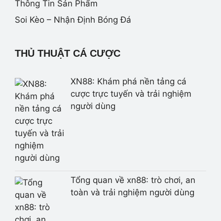
Thông Tin Sản Phẩm
Soi Kèo – Nhận Định Bóng Đá
THỦ THUẬT CÁ CƯỢC
XN88: Khám phá nền tảng cá
cược trực tuyến và trải nghiệm
người dùng
Tổng quan về xn88: trò chơi, an
toàn và trải nghiệm người dùng