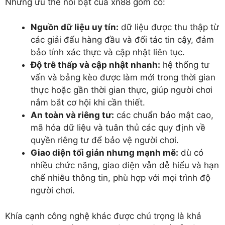
Những ưu thế nổi bật của xn88 gồm có:
Nguồn dữ liệu uy tín:
dữ liệu được thu thập từ
các giải đấu hàng đầu và đối tác tin cậy, đảm
bảo tính xác thực và cập nhật liên tục.
Độ trễ thấp và cập nhật nhanh:
hệ thống tư
vấn và bảng kèo được làm mới trong thời gian
thực hoặc gần thời gian thực, giúp người chơi
nắm bắt cơ hội khi cần thiết.
An toàn và riêng tư:
các chuẩn bảo mật cao,
mã hóa dữ liệu và tuân thủ các quy định về
quyền riêng tư để bảo vệ người chơi.
Giao diện tối giản nhưng mạnh mẽ:
dù có
nhiều chức năng, giao diện vẫn dễ hiểu và hạn
chế nhiễu thông tin, phù hợp với mọi trình độ
người chơi.
Khía cạnh công nghệ khác được chú trọng là khả