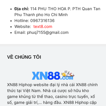
Địa chỉ:
114 PHU THO HOA P. PTH Quan Tan
Phu Thanh pho Ho Chi Minh
Hotline: 0967316136
Website:
text8.com
Email:
phuq7155@gmail.com
VỀ CHÚNG TÔI
XN88 Hiphop website đại lý nhà cái XN88 chính
thức tại Việt Nam. Nhà cá cược sở hữu kho
game khủng từ thể thao, casino trực tuyến, xổ
số, game giải trí,… hàng đầu. XN88 Hiphop cập