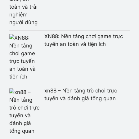
XN88: Nền tảng chơi game trực
tuyến an toàn và tiện ích
xn88 – Nền tảng trò chơi trực
tuyến và đánh giá tổng quan