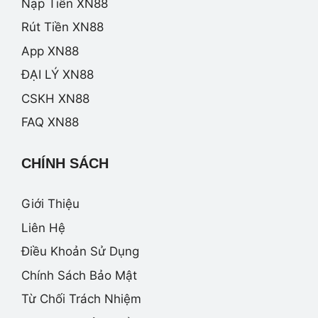
Nạp Tiền XN88
Rút Tiền XN88
App XN88
ĐẠI LÝ XN88
CSKH XN88
FAQ XN88
CHÍNH SÁCH
Giới Thiệu
Liên Hệ
Điều Khoản Sử Dụng
Chính Sách Bảo Mật
Từ Chối Trách Nhiệm