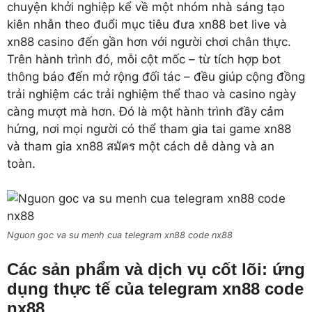
chuyện khởi nghiệp kể về một nhóm nhà sáng tạo
kiên nhẫn theo đuổi mục tiêu đưa xn88 bet live và
xn88 casino đến gần hơn với người chơi chân thực.
Trên hành trình đó, mỗi cột mốc – từ tích hợp bot
thông báo đến mở rộng đối tác – đều giúp cộng đồng
trải nghiệm các trải nghiệm thể thao và casino ngày
càng mượt mà hơn. Đó là một hành trình đầy cảm
hứng, nơi mọi người có thể tham gia tai game xn88
và tham gia xn88 สมัคร một cách dễ dàng và an
toàn.
Nguon goc va su menh cua telegram xn88 code nx88
Các sản phẩm và dịch vụ cốt lõi: ứng
dụng thực tế của telegram xn88 code
nx88