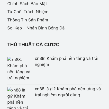
Chính Sách Bảo Mật
Từ Chối Trách Nhiệm
Thông Tin Sản Phẩm
Soi Kèo – Nhận Định Bóng Đá
THỦ THUẬT CÁ CƯỢC
xn88: Khám phá nền tảng và trải
nghiệm
xn88 là gì? Khám phá nền tảng và
trải nghiệm người dùng