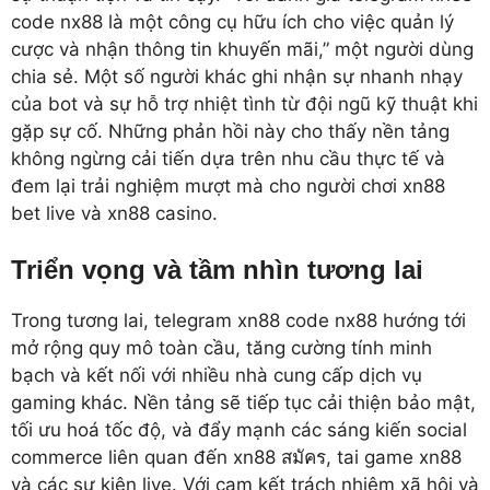
code nx88 là một công cụ hữu ích cho việc quản lý
cược và nhận thông tin khuyến mãi,” một người dùng
chia sẻ. Một số người khác ghi nhận sự nhanh nhạy
của bot và sự hỗ trợ nhiệt tình từ đội ngũ kỹ thuật khi
gặp sự cố. Những phản hồi này cho thấy nền tảng
không ngừng cải tiến dựa trên nhu cầu thực tế và
đem lại trải nghiệm mượt mà cho người chơi xn88
bet live và xn88 casino.
Triển vọng và tầm nhìn tương lai
Trong tương lai, telegram xn88 code nx88 hướng tới
mở rộng quy mô toàn cầu, tăng cường tính minh
bạch và kết nối với nhiều nhà cung cấp dịch vụ
gaming khác. Nền tảng sẽ tiếp tục cải thiện bảo mật,
tối ưu hoá tốc độ, và đẩy mạnh các sáng kiến social
commerce liên quan đến xn88 สมัคร, tai game xn88
và các sự kiện live. Với cam kết trách nhiệm xã hội và