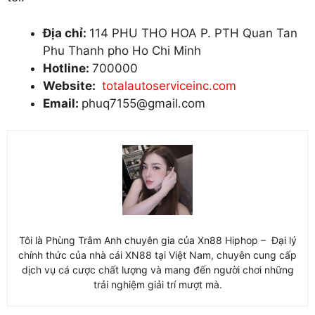
Địa chỉ:
114 PHU THO HOA P. PTH Quan Tan
Phu Thanh pho Ho Chi Minh
Hotline:
700000
Website:
totalautoserviceinc.com
Email:
phuq7155@gmail.com
Tôi là Phùng Trâm Anh chuyên gia của Xn88 Hiphop – Đại lý
chính thức của nhà cái XN88 tại Việt Nam, chuyên cung cấp
dịch vụ cá cược chất lượng và mang đến người chơi những
trải nghiệm giải trí mượt mà.