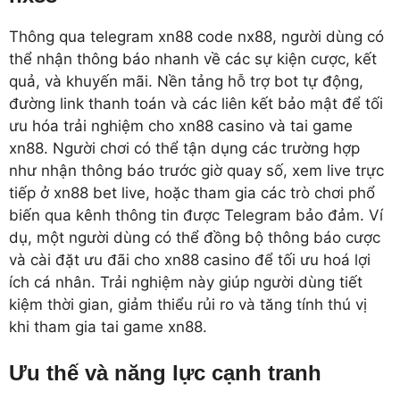
Thông qua telegram xn88 code nx88, người dùng có
thể nhận thông báo nhanh về các sự kiện cược, kết
quả, và khuyến mãi. Nền tảng hỗ trợ bot tự động,
đường link thanh toán và các liên kết bảo mật để tối
ưu hóa trải nghiệm cho xn88 casino và tai game
xn88. Người chơi có thể tận dụng các trường hợp
như nhận thông báo trước giờ quay số, xem live trực
tiếp ở xn88 bet live, hoặc tham gia các trò chơi phổ
biến qua kênh thông tin được Telegram bảo đảm. Ví
dụ, một người dùng có thể đồng bộ thông báo cược
và cài đặt ưu đãi cho xn88 casino để tối ưu hoá lợi
ích cá nhân. Trải nghiệm này giúp người dùng tiết
kiệm thời gian, giảm thiểu rủi ro và tăng tính thú vị
khi tham gia tai game xn88.
Ưu thế và năng lực cạnh tranh