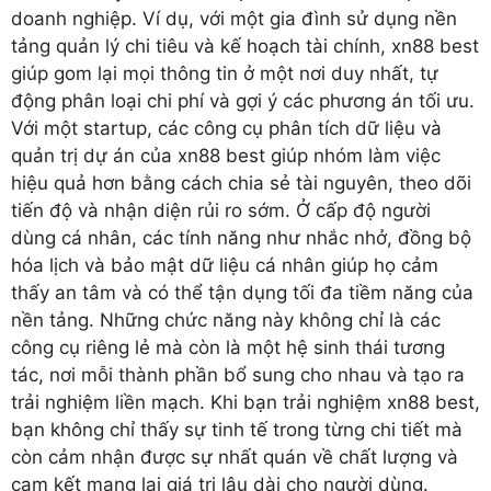
doanh nghiệp. Ví dụ, với một gia đình sử dụng nền
tảng quản lý chi tiêu và kế hoạch tài chính, xn88 best
giúp gom lại mọi thông tin ở một nơi duy nhất, tự
động phân loại chi phí và gợi ý các phương án tối ưu.
Với một startup, các công cụ phân tích dữ liệu và
quản trị dự án của xn88 best giúp nhóm làm việc
hiệu quả hơn bằng cách chia sẻ tài nguyên, theo dõi
tiến độ và nhận diện rủi ro sớm. Ở cấp độ người
dùng cá nhân, các tính năng như nhắc nhở, đồng bộ
hóa lịch và bảo mật dữ liệu cá nhân giúp họ cảm
thấy an tâm và có thể tận dụng tối đa tiềm năng của
nền tảng. Những chức năng này không chỉ là các
công cụ riêng lẻ mà còn là một hệ sinh thái tương
tác, nơi mỗi thành phần bổ sung cho nhau và tạo ra
trải nghiệm liền mạch. Khi bạn trải nghiệm xn88 best,
bạn không chỉ thấy sự tinh tế trong từng chi tiết mà
còn cảm nhận được sự nhất quán về chất lượng và
cam kết mang lại giá trị lâu dài cho người dùng.