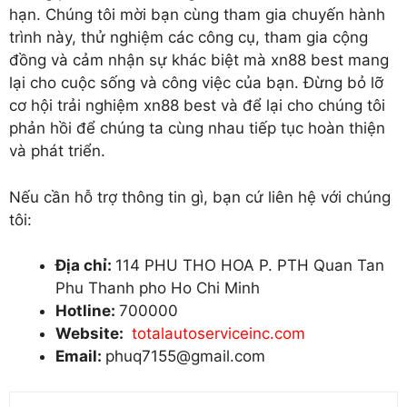
hạn. Chúng tôi mời bạn cùng tham gia chuyến hành
trình này, thử nghiệm các công cụ, tham gia cộng
đồng và cảm nhận sự khác biệt mà xn88 best mang
lại cho cuộc sống và công việc của bạn. Đừng bỏ lỡ
cơ hội trải nghiệm xn88 best và để lại cho chúng tôi
phản hồi để chúng ta cùng nhau tiếp tục hoàn thiện
và phát triển.
Nếu cần hỗ trợ thông tin gì, bạn cứ liên hệ với chúng
tôi:
Địa chỉ:
114 PHU THO HOA P. PTH Quan Tan
Phu Thanh pho Ho Chi Minh
Hotline:
700000
Website:
totalautoserviceinc.com
Email:
phuq7155@gmail.com