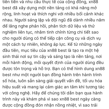
tiên tiến và nhu cầu thực tế của cộng đồng, xn88
best đã xây dựng một nền tảng có khả năng mở
rộng, linh hoạt và thích nghi với nhiều bối cảnh khác
nhau. Người sáng lập và đội ngũ đã dành nhiều năm
để lắng nghe phản hồi, phân tích dữ liệu và thử
nghiệm liên tục, nhằm tinh chỉnh từng chi tiết sao
cho người dùng có thể tiếp cận công cụ và dịch vụ
một cách tự nhiên, không áp lực. Kể từ những ngày
đầu tiên, mục tiêu của xn88 best là tạo ra một hệ
sinh thái nơi sự tin cậy và sáng tạo là nền tảng, nơi
mỗi hành động, mỗi quyết định của người dùng đều
được tôn trọng và hỗ trợ. Bạn có thể hình dung xn88
best như một người bạn đồng hành trên hành trình
số hóa, luôn sẵn sàng giải quyết vấn đề, tối ưu hóa
hiệu suất và mang lại cảm giác an tâm khi tương tác
với công nghệ. Hãy để chúng tôi dẫn bạn qua hành
trình này và khám phá vì sao xn88 best ngày càng
được cộng đồng đón nhận nồng nhiệt, vì sao trải