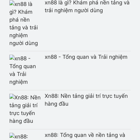
xn88 là gì? Khám phá nền tảng và
trải nghiệm người dùng
xn88 - Tổng quan và Trải nghiệm
Xn88: Nền tảng giải trí trực tuyến
hàng đầu
xn88: Tổng quan về nền tảng và