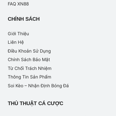
FAQ XN88
CHÍNH SÁCH
Giới Thiệu
Liên Hệ
Điều Khoản Sử Dụng
Chính Sách Bảo Mật
Từ Chối Trách Nhiệm
Thông Tin Sản Phẩm
Soi Kèo – Nhận Định Bóng Đá
THỦ THUẬT CÁ CƯỢC