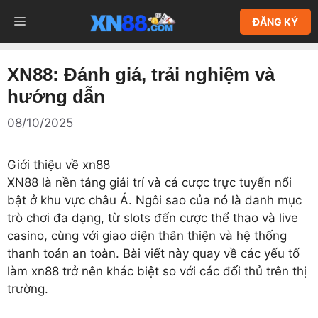
Chuyển
MENU
ĐĂNG KÝ
đến
nội
dung
XN88: Đánh giá, trải nghiệm và
hướng dẫn
08/10/2025
Giới thiệu về xn88
XN88 là nền tảng giải trí và cá cược trực tuyến nổi
bật ở khu vực châu Á. Ngôi sao của nó là danh mục
trò chơi đa dạng, từ slots đến cược thể thao và live
casino, cùng với giao diện thân thiện và hệ thống
thanh toán an toàn. Bài viết này quay về các yếu tố
làm xn88 trở nên khác biệt so với các đối thủ trên thị
trường.