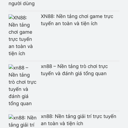
XN88: Nền tảng chơi game trực
tuyến an toàn và tiện ích
xn88 – Nền tảng trò chơi trực
tuyến và đánh giá tổng quan
xn88: Nền tảng giải trí trực tuyến
an toàn và tiện ích