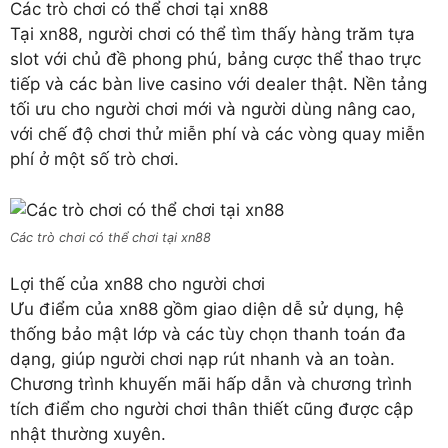
Các trò chơi có thể chơi tại xn88
Tại xn88, người chơi có thể tìm thấy hàng trăm tựa
slot với chủ đề phong phú, bảng cược thể thao trực
tiếp và các bàn live casino với dealer thật. Nền tảng
tối ưu cho người chơi mới và người dùng nâng cao,
với chế độ chơi thử miễn phí và các vòng quay miễn
phí ở một số trò chơi.
Các trò chơi có thể chơi tại xn88
Lợi thế của xn88 cho người chơi
Ưu điểm của xn88 gồm giao diện dễ sử dụng, hệ
thống bảo mật lớp và các tùy chọn thanh toán đa
dạng, giúp người chơi nạp rút nhanh và an toàn.
Chương trình khuyến mãi hấp dẫn và chương trình
tích điểm cho người chơi thân thiết cũng được cập
nhật thường xuyên.