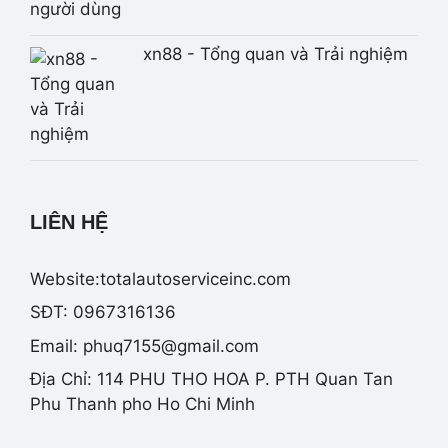
xn88 - Tổng quan và Trải nghiệm
LIÊN HỆ
Website:totalautoserviceinc.com
SĐT: 0967316136
Email:
phuq7155@gmail.com
Địa Chỉ: 114 PHU THO HOA P. PTH Quan Tan
Phu Thanh pho Ho Chi Minh