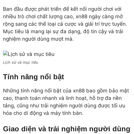
Ban đầu được phát triển để kết nối người chơi với
nhiều trò chơi chất lượng cao, xn88 ngày càng mở
rộng sang các thể loại cá cược và giải trí trực tuyến.
Mục tiêu là mang lại sự đa dạng, độ tin cậy và trải
nghiệm người dùng mượt mà.
Lịch sử và mục tiêu
Tính năng nổi bật
Những tính năng nổi bật của xn88 bao gồm bảo mật
cao, thanh toán nhanh và linh hoạt, hỗ trợ đa nền
tảng, cũng như trải nghiệm người dùng được tối ưu
hóa cho di động và máy tính bàn.
Giao diện và trải nghiệm người dùng