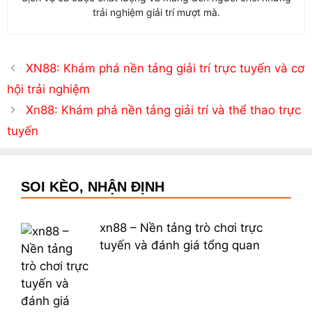
trải nghiệm giải trí mượt mà.
XN88: Khám phá nền tảng giải trí trực tuyến và cơ
hội trải nghiệm
Xn88: Khám phá nền tảng giải trí và thể thao trực
tuyến
SOI KÈO, NHẬN ĐỊNH
xn88 – Nền tảng trò chơi trực
tuyến và đánh giá tổng quan