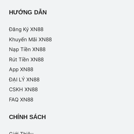
HƯỚNG DẪN
Đăng Ký XN88
Khuyến Mãi XN88
Nạp Tiền XN88
Rút Tiền XN88
App XN88
ĐẠI LÝ XN88
CSKH XN88
FAQ XN88
CHÍNH SÁCH
Giới Thiệu