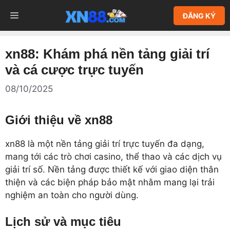
Chuyển
MENU
ĐĂNG KÝ
đến
nội
dung
xn88: Khám phá nền tảng giải trí
và cá cược trực tuyến
08/10/2025
Giới thiệu về xn88
xn88 là một nền tảng giải trí trực tuyến đa dạng,
mang tới các trò chơi casino, thể thao và các dịch vụ
giải trí số. Nền tảng được thiết kế với giao diện thân
thiện và các biện pháp bảo mật nhằm mang lại trải
nghiệm an toàn cho người dùng.
Lịch sử và mục tiêu