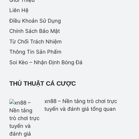
Liên Hệ
Điều Khoản Sử Dụng
Chính Sách Bảo Mật
Từ Chối Trách Nhiệm
Thông Tin Sản Phẩm
Soi Kèo – Nhận Định Bóng Đá
THỦ THUẬT CÁ CƯỢC
xn88 – Nền tảng trò chơi trực
tuyến và đánh giá tổng quan