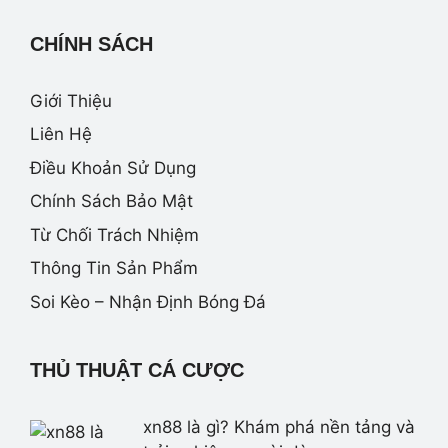
CHÍNH SÁCH
Giới Thiệu
Liên Hệ
Điều Khoản Sử Dụng
Chính Sách Bảo Mật
Từ Chối Trách Nhiệm
Thông Tin Sản Phẩm
Soi Kèo – Nhận Định Bóng Đá
THỦ THUẬT CÁ CƯỢC
xn88 là gì? Khám phá nền tảng và