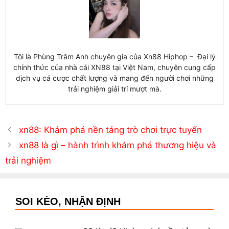
Tôi là Phùng Trâm Anh chuyên gia của Xn88 Hiphop – Đại lý
chính thức của nhà cái XN88 tại Việt Nam, chuyên cung cấp
dịch vụ cá cược chất lượng và mang đến người chơi những
trải nghiệm giải trí mượt mà.
xn88: Khám phá nền tảng trò chơi trực tuyến
xn88 là gì – hành trình khám phá thương hiệu và
trải nghiệm
SOI KÈO, NHẬN ĐỊNH