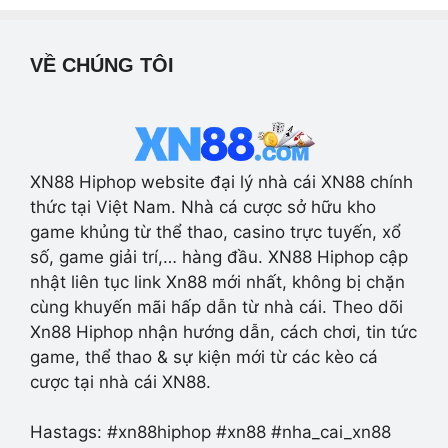
VỀ CHÚNG TÔI
XN88 Hiphop website đại lý nhà cái XN88 chính
thức tại Việt Nam. Nhà cá cược sở hữu kho
game khủng từ thể thao, casino trực tuyến, xổ
số, game giải trí,… hàng đầu. XN88 Hiphop cập
nhật liên tục link Xn88 mới nhất, không bị chặn
cùng khuyến mãi hấp dẫn từ nhà cái. Theo dõi
Xn88 Hiphop nhận hướng dẫn, cách chơi, tin tức
game, thể thao & sự kiện mới từ các kèo cá
cược tại nhà cái XN88.
Hastags: #xn88hiphop #xn88 #nha_cai_xn88