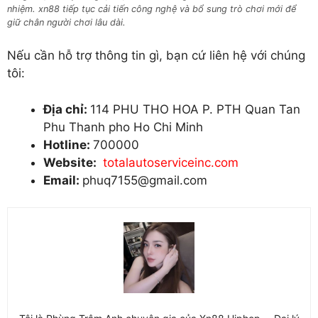
nhiệm. xn88 tiếp tục cải tiến công nghệ và bổ sung trò chơi mới để
giữ chân người chơi lâu dài.
Nếu cần hỗ trợ thông tin gì, bạn cứ liên hệ với chúng
tôi:
Địa chỉ:
114 PHU THO HOA P. PTH Quan Tan
Phu Thanh pho Ho Chi Minh
Hotline:
700000
Website:
totalautoserviceinc.com
Email:
phuq7155@gmail.com