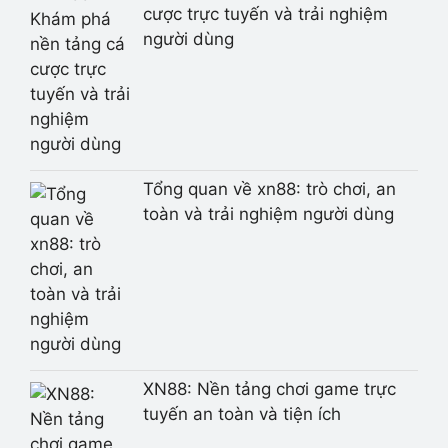
cược trực tuyến và trải nghiệm
người dùng
Tổng quan về xn88: trò chơi, an
toàn và trải nghiệm người dùng
XN88: Nền tảng chơi game trực
tuyến an toàn và tiện ích