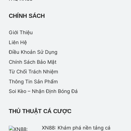
CHÍNH SÁCH
Giới Thiệu
Liên Hệ
Điều Khoản Sử Dụng
Chính Sách Bảo Mật
Từ Chối Trách Nhiệm
Thông Tin Sản Phẩm
Soi Kèo – Nhận Định Bóng Đá
THỦ THUẬT CÁ CƯỢC
XN88: Khám phá nền tảng cá