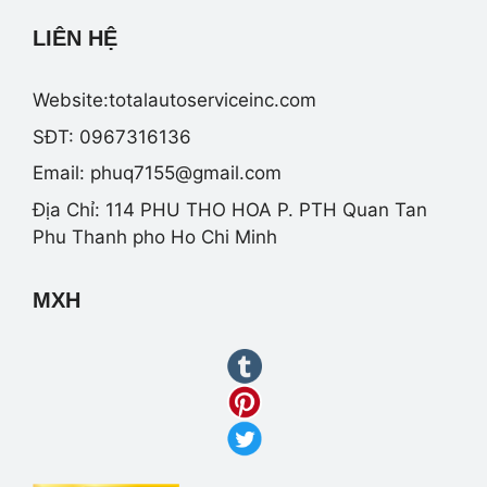
LIÊN HỆ
Website:totalautoserviceinc.com
SĐT: 0967316136
Email:
phuq7155@gmail.com
Địa Chỉ: 114 PHU THO HOA P. PTH Quan Tan
Phu Thanh pho Ho Chi Minh
MXH