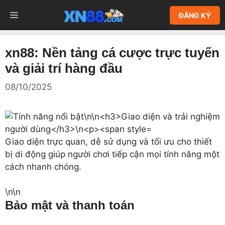
Chuyển
MENU
ĐĂNG KÝ
đến
nội
dung
xn88: Nền tảng cá cược trực tuyến
và giải trí hàng đầu
08/10/2025
Giao diện trực quan, dễ sử dụng và tối ưu cho thiết
bị di động giúp người chơi tiếp cận mọi tính năng một
cách nhanh chóng.
\n\n
Bảo mật và thanh toán