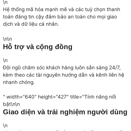
\n
Hệ thống mã hóa mạnh mẽ và các tuỳ chọn thanh
toán đáng tin cậy đảm bảo an toàn cho mọi giao
dịch và dữ liệu cá nhân.
\n\n
Hỗ trợ và cộng đồng
\n
Đội ngũ chăm sóc khách hàng luôn sẵn sàng 24/7,
kèm theo các tài nguyên hướng dẫn và kênh liên hệ
nhanh chóng.
" width="640" height="427" title="Tính năng nổi
bật\n\n
Giao diện và trải nghiệm người dùng
\n