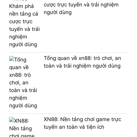
cược trực tuyến và trải nghiệm
người dùng
Tổng quan về xn88: trò chơi, an
toàn và trải nghiệm người dùng
XN88: Nền tảng chơi game trực
tuyến an toàn và tiện ích