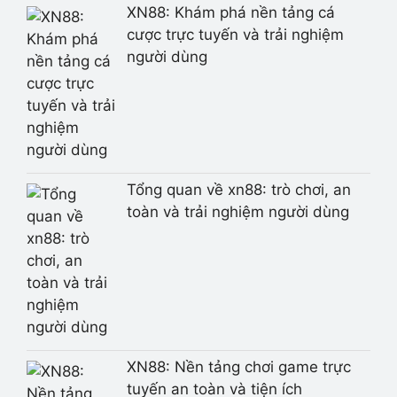
XN88: Khám phá nền tảng cá
cược trực tuyến và trải nghiệm
người dùng
Tổng quan về xn88: trò chơi, an
toàn và trải nghiệm người dùng
XN88: Nền tảng chơi game trực
tuyến an toàn và tiện ích