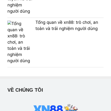
Tổng quan về xn88: trò chơi, an
toàn và trải nghiệm người dùng
VỀ CHÚNG TÔI