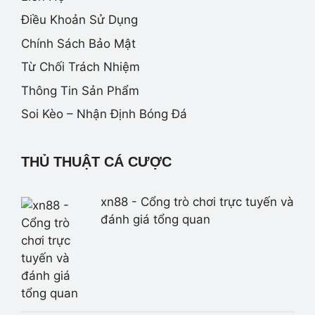
Điều Khoản Sử Dụng
Chính Sách Bảo Mật
Từ Chối Trách Nhiệm
Thông Tin Sản Phẩm
Soi Kèo – Nhận Định Bóng Đá
THỦ THUẬT CÁ CƯỢC
xn88 - Cổng trò chơi trực tuyến và
đánh giá tổng quan