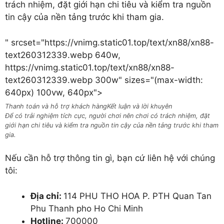
trách nhiệm, đặt giới hạn chi tiêu và kiểm tra nguồn
tin cậy của nền tảng trước khi tham gia.
" srcset="https://vnimg.static01.top/text/xn88/xn88-
text260312339.webp 640w,
https://vnimg.static01.top/text/xn88/xn88-
text260312339.webp 300w" sizes="(max-width:
640px) 100vw, 640px">
Thanh toán và hỗ trợ khách hàng
Kết luận và lời khuyên
Để có trải nghiệm tích cực, người chơi nên chơi có trách nhiệm, đặt
giới hạn chi tiêu và kiểm tra nguồn tin cậy của nền tảng trước khi tham
gia.
Nếu cần hỗ trợ thông tin gì, bạn cứ liên hệ với chúng
tôi:
Địa chỉ:
114 PHU THO HOA P. PTH Quan Tan
Phu Thanh pho Ho Chi Minh
Hotline:
700000