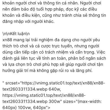
khoản người chơi và thông tin cá nhân. Người chơi
nên đảm bảo độ tuổi hợp pháp, đọc kỹ các điều
khoản và điều kiện, cũng như tránh chia sẻ thông tin
đăng nhập với người khác.
\n\n
Kết luận
\n
xn88 mang lại trải nghiệm đa dạng cho người yêu
thích trò chơi và cá cược trực tuyến, nhưng người
dùng cần tiếp cận có trách nhiệm và cẩn trọng. Việc
đánh giá liên tục về tính an toàn, phân bổ ngân sách
và lựa chọn trò chơi phù hợp sẽ giúp người chơi tận
hưởng giải trí mà không gặp rủi ro và lãng phí.
" srcset="https://vnimg.static01.top/text/xn88/xn88-
text2603311334.webp 640w,
https://vnimg.static01.top/text/xn88/xn88-
text2603311334.webp 300w" sizes="(max-width:
640px) 100vw, 640px">