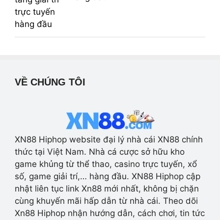
VỀ CHÚNG TÔI
XN88 Hiphop website đại lý nhà cái XN88 chính
thức tại Việt Nam. Nhà cá cược sở hữu kho
game khủng từ thể thao, casino trực tuyến, xổ
số, game giải trí,… hàng đầu. XN88 Hiphop cập
nhật liên tục link Xn88 mới nhất, không bị chặn
cùng khuyến mãi hấp dẫn từ nhà cái. Theo dõi
Xn88 Hiphop nhận hướng dẫn, cách chơi, tin tức