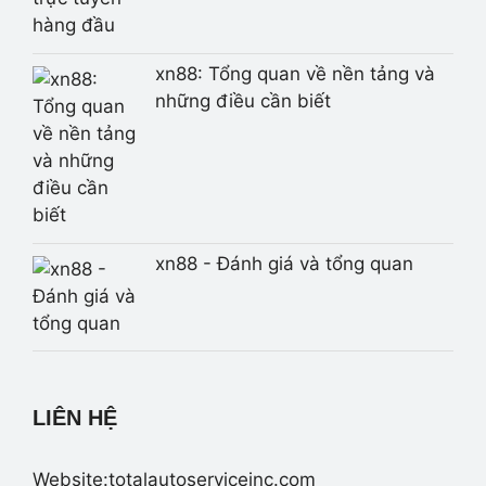
xn88: Tổng quan về nền tảng và
những điều cần biết
xn88 - Đánh giá và tổng quan
LIÊN HỆ
Website:totalautoserviceinc.com