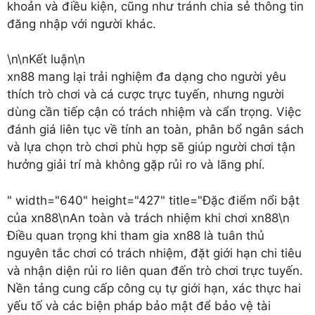
khoản và điều kiện, cũng như tránh chia sẻ thông tin
đăng nhập với người khác.
\n\n
Kết luận
\n
xn88 mang lại trải nghiệm đa dạng cho người yêu
thích trò chơi và cá cược trực tuyến, nhưng người
dùng cần tiếp cận có trách nhiệm và cẩn trọng. Việc
đánh giá liên tục về tính an toàn, phân bổ ngân sách
và lựa chọn trò chơi phù hợp sẽ giúp người chơi tận
hưởng giải trí mà không gặp rủi ro và lãng phí.
" width="640" height="427" title="Đặc điểm nổi bật
của xn88\n
An toàn và trách nhiệm khi chơi xn88
\n
Điều quan trọng khi tham gia xn88 là tuân thủ
nguyên tắc chơi có trách nhiệm, đặt giới hạn chi tiêu
và nhận diện rủi ro liên quan đến trò chơi trực tuyến.
Nền tảng cung cấp công cụ tự giới hạn, xác thực hai
yếu tố và các biện pháp bảo mật để bảo vệ tài