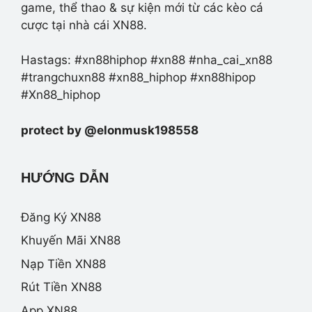
game, thể thao & sự kiện mới từ các kèo cá
cược tại nhà cái XN88.
Hastags: #xn88hiphop #xn88 #nha_cai_xn88
#trangchuxn88 #xn88_hiphop #xn88hipop
#Xn88_hiphop
protect by @elonmusk198558
HƯỚNG DẪN
Đăng Ký XN88
Khuyến Mãi XN88
Nạp Tiền XN88
Rút Tiền XN88
App XN88