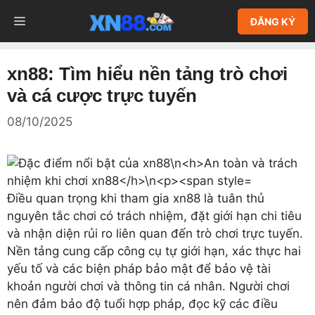
Chuyển
MENU
ĐĂNG KÝ
đến
nội
dung
xn88: Tìm hiểu nền tảng trò chơi
và cá cược trực tuyến
08/10/2025
Điều quan trọng khi tham gia xn88 là tuân thủ
nguyên tắc chơi có trách nhiệm, đặt giới hạn chi tiêu
và nhận diện rủi ro liên quan đến trò chơi trực tuyến.
Nền tảng cung cấp công cụ tự giới hạn, xác thực hai
yếu tố và các biện pháp bảo mật để bảo vệ tài
khoản người chơi và thông tin cá nhân. Người chơi
nên đảm bảo độ tuổi hợp pháp, đọc kỹ các điều