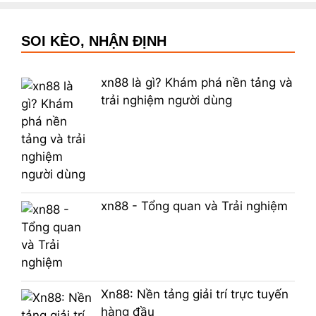
SOI KÈO, NHẬN ĐỊNH
xn88 là gì? Khám phá nền tảng và
trải nghiệm người dùng
xn88 - Tổng quan và Trải nghiệm
Xn88: Nền tảng giải trí trực tuyến
hàng đầu