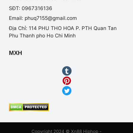
SĐT: 0967316136
Email:
phuq7155@gmail.com
Địa Chỉ: 114 PHU THO HOA P. PTH Quan Tan
Phu Thanh pho Ho Chi Minh
MXH
Copyright 2024 © Xn88 Hiphop -