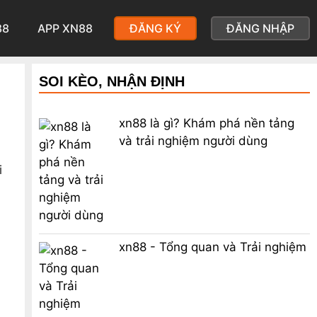
88
APP XN88
ĐĂNG KÝ
ĐĂNG NHẬP
SOI KÈO, NHẬN ĐỊNH
xn88 là gì? Khám phá nền tảng
và trải nghiệm người dùng
i
xn88 - Tổng quan và Trải nghiệm