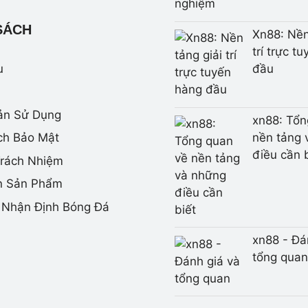
SÁCH
Xn88: Nền
trí trực t
u
đầu
ản Sử Dụng
xn88: Tổn
nền tảng 
ch Bảo Mật
điều cần 
Trách Nhiệm
n Sản Phẩm
– Nhận Định Bóng Đá
xn88 - Đá
tổng quan